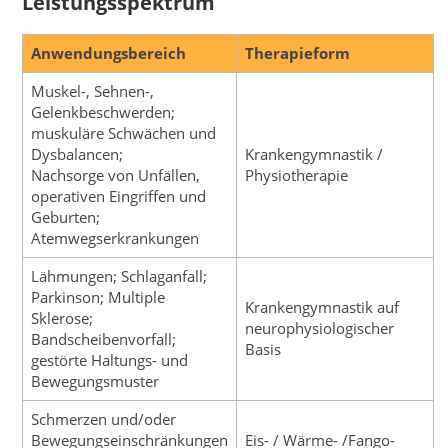
Leistungsspektrum
Anwendungsbereich
Therapieform
Muskel-, Sehnen-,
Gelenkbeschwerden;
muskuläre Schwächen und
Dysbalancen;
Krankengymnastik /
Nachsorge von Unfällen,
Physiotherapie
operativen Eingriffen und
Geburten;
Atemwegserkrankungen
Lähmungen; Schlaganfall;
Parkinson; Multiple
Krankengymnastik auf
Sklerose;
neurophysiologischer
Bandscheibenvorfall;
Basis
gestörte Haltungs- und
Bewegungsmuster
Schmerzen und/oder
Bewegungseinschränkungen
Eis- / Wärme- /Fango-