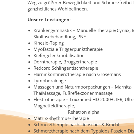
Weg zu größerer Beweglichkeit und Schmerzfreiheit. 
ganzheitliches Wohlbefinden.
Unsere Leistungen:
Krankengymnastik – Manuelle Therapie/Cyriax, 
Skoliosebehandlung, PNF
Kinesio-Taping
Myofasziale Triggerpunkttherapie
Kiefergelenkmobilisation
Dorntherapie, Brüggertherapie
Redcord Schlingentischtherapie
Harninkontinenztherapie nach Grosemans
Lymphdrainage
Massagen und Naturmoorpackungen – Marnitz- 
ThaiMassage, Fußreflexzonenmassage
Elektrotherapie – Luxxamed HD 2000+, IFR, Ultra
Magnetfeldtherapie,
Rehatron alpha
Matrix-Rhythmus-Therapie
Schmerztherapie nach Liebscher & Bracht
Schmerztherapie nach dem Typaldos-Faszien-Dis