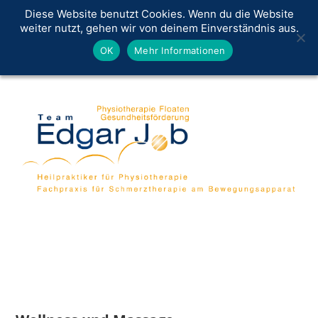
Diese Website benutzt Cookies. Wenn du die Website
weiter nutzt, gehen wir von deinem Einverständnis aus.
OK
Mehr Informationen