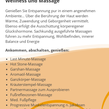
Wellness und Massage
Genießen Sie Entspannung pur in einem angenehmen
Ambiente… Über die Berührung der Haut werden
Wärme, Zuwendung und Geborgenheit vermittelt.
Ebenso erfolgt die Ausschüttung körpereigener
Glückshormone. Sachkundig ausgeführte Massagen
führen zu mehr Entspannung, Wohlbefinden, innerer
Balance und Energie
Ankommen, abschalten, genießen:
Last Minute-Massage
Hot Stone-Massage
Garshan-Massage
Aromaöl-Massage
Ganzkörper-Massage
Kräuterstempel-Massage
Partnermassage zum Ausprobieren
Fußreflexzonen-Massage
Med. Fußpflege
Progressive Muskelentspannung n. Jakobsen